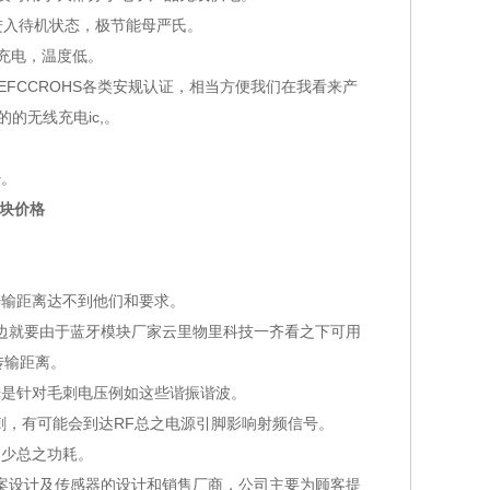
入待机状态，极节能母严氏。
充电，温度低。
FCCROHS各类安规认证，相当方便我们在我看来产
的无线充电ic,。
。
少。
模块价格
输距离达不到他们和要求。
就要由于蓝牙模块厂家云里物里科技一齐看之下可用
传输距离。
是针对毛刺电压例如这些谐振谐波。
，有可能会到达RF总之电源引脚影响射频信号。
少总之功耗。
案设计及传感器的设计和销售厂商，公司主要为顾客提