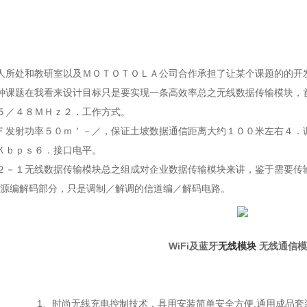
所处和教研室以及ＭＯＴＯＴＯＬＡ公司合作承担了让某个课题的的开
课题在我看来设计目标只是要实现一条高效率总之无线数据传输模块，
／４８ＭＨｚ２．工作方式。
发射功率５０ｍ＇－／，保证土坡数据通信距离大约１００米左右４．
ｂｐｓ６．接口电平。
１无线数据传输模块总之组成对企业数据传输模块来讲，鉴于需要传输和
源编解码部分，只是调制／解调的信道编／解码电路。
WiFi及蓝牙
无线模块
无线通信模
1、时尚无线充电控制技术，具用安装简单安全方便,通用成品套