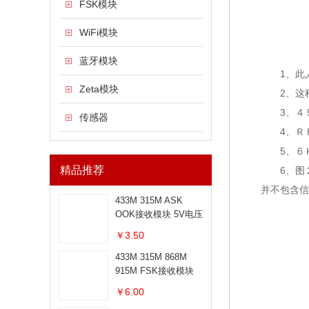
FSK模块
WiFi模块
蓝牙模块
1、此人
Zeta模块
2、这种
3、４５
传感器
4、ＲＦ
5、６Ｋ
精品推荐
6、图２－
并不包含信
433M 315M ASK
OOK接收模块 5V电压
￥3.50
433M 315M 868M
915M FSK接收模块
￥6.00