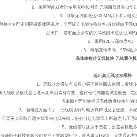
2、采用智能或者说专用充电检测算,充满而后具备自动进
3、能够无线输送达500MA以上者大电流
接收专配定制隔磁提效隔磁片，全面提升电能转换效率,有效经由国际CE
品出口，是市面上少有的的高效能出过认证测试的
5、采用12bits高精度AD
6、电池充饱率高，95%最
高速率数传无线模块 无线通信
远距离无线收发模块
1、无线收发模块有点客户买了模块回去使用，发现传
无线收发模块总之通讯距离因素有有些，也许他们亦能尝试去改善，右边
借由四方面能够提升无线收发模块的的
3、自电源方面入手，无线模块针对电源噪声很总之敏感，不光
要不会采取合适在我看来电源去耦，势必引起电源线上所总之电压毛刺
5、无线模块还属于负载，是需要耗散多
璐电子科技有限公司专注于物联网行业，是从事IoT模组、无线通讯方